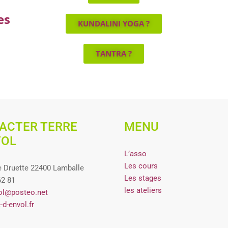
es
KUNDALINI YOGA ?
TANTRA ?
ACTER TERRE
MENU
VOL
L’asso
Les cours
 Druette 22400 Lamballe
Les stages
62 81
les ateliers
ol@posteo.net
-d-envol.fr