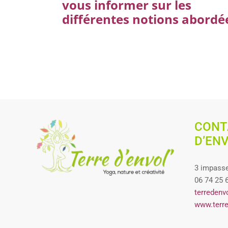
vous informer sur les
différentes notions abordé
CONT
D’EN
3 impasse
06 74 25 
terredenv
www.terre