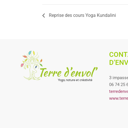
Reprise des cours Yoga Kundalini
CONT
D’EN
3 impasse
06 74 25 
terredenv
www.terre