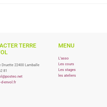
ACTER TERRE
MENU
VOL
L’asso
Les cours
 Druette 22400 Lamballe
Les stages
62 81
les ateliers
ol@posteo.net
-d-envol.fr